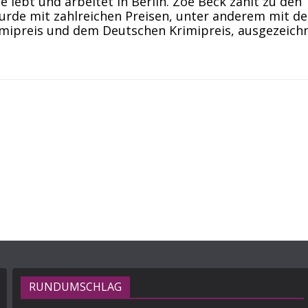
 lebt und arbeitet in Berlin. Zoë Beck zählt zu den
urde mit zahlreichen Preisen, unter anderem mit d
imipreis und dem Deutschen Krimipreis, ausgezeichn
RUNDUMSCHLAG