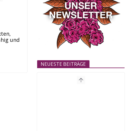
xten,
ähig und
NEUESTE BEITRÄGE