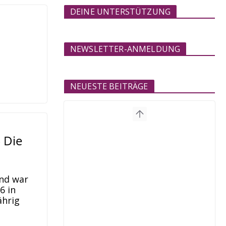
DEINE UNTERSTÜTZUNG
NEWSLETTER-ANMELDUNG
NEUESTE BEITRÄGE
 Die
und war
6 in
ährig