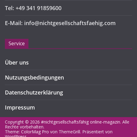
Tel: +49 341 91859600
E-Mail: info@nichtgesellschaftsfaehig.com
Service
Über uns
Nutzungsbedingungen
Datenschutzerklärung
Impressum
Copyright © 2026
#nichtgesellschaftsfähig online-magazin
. Alle
Rechte vorbehalten.
Theme:
ColorMag Pro
von ThemeGrill. Präsentiert von
WordPress
.