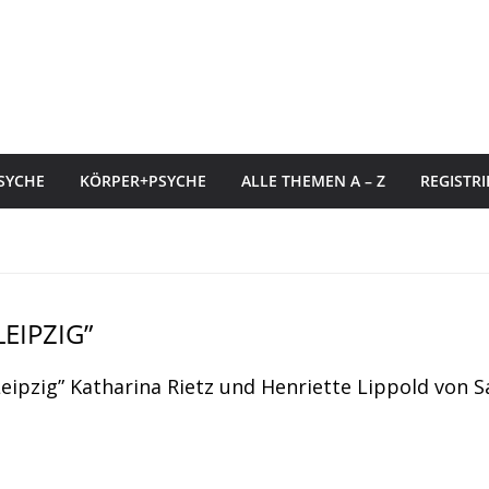
SYCHE
KÖRPER+PSYCHE
ALLE THEMEN A – Z
REGISTR
EIPZIG”
ipzig” Katharina Rietz und Henriette Lippold von 